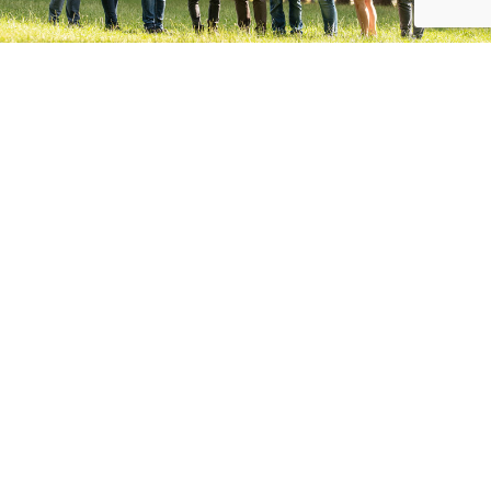
La nostra strumentazione
AsInstruments può offrire tutta la strumentazione
necessaria a un laboratorio di controllo qualità, chimico,
biologico o di analisi; dagli strumenti chimici analitici
(gascromatografi, hplc, icp etc…) alle bilance (tecniche e
microanalitiche), dalle camere climatiche agli
ultrafreezer, sino ad arrivare alla piccola strumentazione