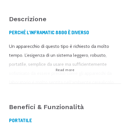
Descrizione
PERCHÉ L’INFRAMATIC 8800 È DIVERSO
Un apparecchio di questo tipo è richiesto da molto
tempo. L’esigenza di un sistema leggero, robusto,
portatile, semplice da usare ma sufficientemente
Read more
sofisticato da essere preciso come gli apparecchi da
laboratorio è molto sentita nell’ambiente cerealicolo.
Gli ultimi sviluppi della tecnologia ci hanno permesso di
realizzare un sistema che risponde a queste esigenze.
Benefici & Funzionalità
L’Inframatic 8800 utilizza componenti allo stato solido
PORTATILE
e la tecnologia ‘Diode Array’ cioè senza parti ottiche in